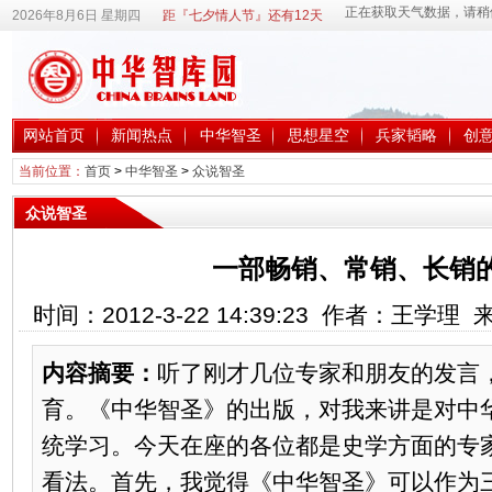
2026年8月6日 星期四
距『七夕情人节』还有12天
网站首页
新闻热点
中华智圣
思想星空
兵家韬略
创
当前位置：
首页
>
中华智圣
>
众说智圣
众说智圣
一部畅销、常销、长销
时间：2012-3-22 14:39:23 作者：王学
内容摘要：
听了刚才几位专家和朋友的发言
育。《中华智圣》的出版，对我来讲是对中
统学习。今天在座的各位都是史学方面的专
看法。首先，我觉得《中华智圣》可以作为