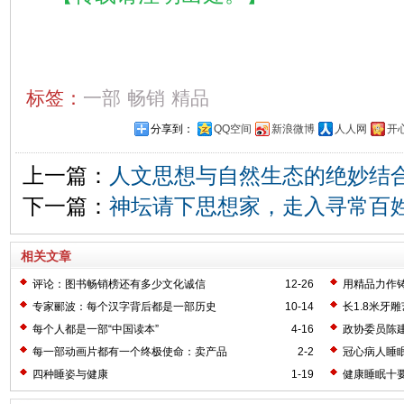
标签：
一部
畅销
精品
分享到：
QQ空间
新浪微博
人人网
开
上一篇：
人文思想与自然生态的绝妙结
下一篇：
神坛请下思想家，走入寻常百
相关文章
评论：图书畅销榜还有多少文化诚信
12-26
用精品力作
专家郦波：每个汉字背后都是一部历史
10-14
长1.8米牙
每个人都是一部“中国读本”
4-16
政协委员陈
每一部动画片都有一个终极使命：卖产品
2-2
冠心病人睡
四种睡姿与健康
1-19
健康睡眠十